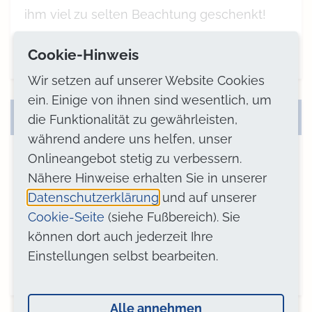
ihm viel zu selten Beachtung geschenkt!
mehr
Cookie-Hinweis
Wir setzen auf unserer Website Cookies
ein. Einige von ihnen sind wesentlich, um
Kieferorthopädie bei Hunden
die Funktionalität zu gewährleisten,
während andere uns helfen, unser
Onlineangebot stetig zu verbessern.
Die Kieferorthopädie befasst sich mit der
Nähere Hinweise erhalten Sie in unserer
Erkennung, Prophylaxe und Behandlung
Datenschutzerklärung
und auf unserer
von erblichen sowie nicht-erblichen Zahn-
Cookie-Seite
(siehe Fußbereich). Sie
und Kieferfehlstellungen.
können dort auch jederzeit Ihre
Einstellungen selbst bearbeiten.
mehr
Alle annehmen