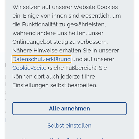
gelesen und stimme diesen zu.
*
Wir setzen auf unserer Website Cookies
ein. Einige von ihnen sind wesentlich, um
die Funktionalität zu gewährleisten,
während andere uns helfen, unser
Absenden
Onlineangebot stetig zu verbessern.
Nähere Hinweise erhalten Sie in unserer
Datenschutzerklärung
und auf unserer
Datenschutzhinweis
Cookie-Seite
(siehe Fußbereich). Sie
können dort auch jederzeit Ihre
Die abgesendeten Daten werden nur zum Zweck der
Bearbeitung Ihres Anliegens verarbeitet. Ihre
Einstellungen selbst bearbeiten.
personenbezogenen Daten werden dabei längstens eine
Woche aufbewahrt und dann automatisch gelöscht.
Alle annehmen
Weitere Informationen finden Sie in unserer
Datenschutzerklärung
.
Selbst einstellen